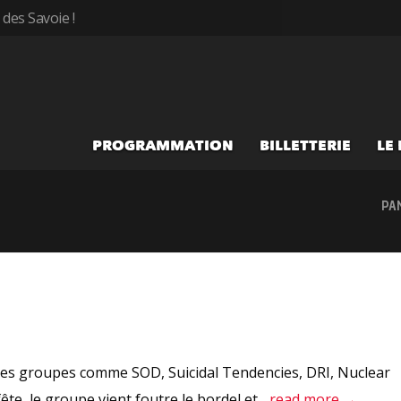
des Savoie !
PROGRAMMATION
BILLETTERIE
LE
PAN
 des groupes comme SOD, Suicidal Tendencies, DRI, Nuclear
ête, le groupe vient foutre le bordel et...
read more →