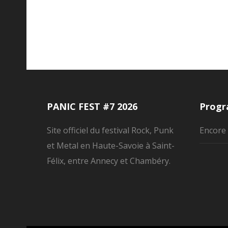
PANIC FEST #7 2026
Progr
Site officiel du festival Rock, Punk
Encore 
et Metal en Haute-Savoie à Saint-
Félix, entre Annecy et Chambéry.