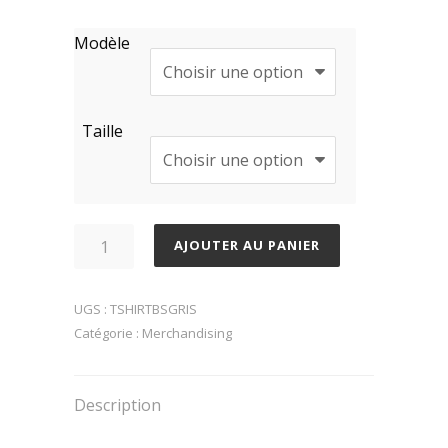
Modèle
Taille
quantité
AJOUTER AU PANIER
de
T-
UGS :
TSHIRTBSGRIS
Shirt
Catégorie :
Merchandising
'BS'
Gris
Description